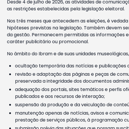
Desde 4 de julho de 2026, as atividades de comunicaçã
as restrições estabelecidas pela legislação eleitoral.
Nos três meses que antecedem as eleições, é vedada a
hipóteses previstas na legislação. Também devem ser
da gestão. Permanecem permitidas as informações est
caráter publicitário ou promocional.
No âmbito do Ibram e de suas unidades museológicas,
ocultação temporária das notícias e publicações a
revisão e adaptação das páginas e peças de comu
preservada a integridade dos documentos administ
adequação dos portais, sites temáticos e perfis ofi
publicados e aos recursos de interação;
suspensão da produção e da veiculação de conteúd
manutenção apenas de notícias, avisos e comunica
prestação de serviços públicos, à programação cul
submissão prévia das situações que possam suscita