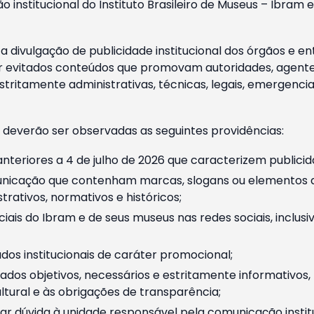
o institucional do Instituto Brasileiro de Museus – Ibra
 divulgação de publicidade institucional dos órgãos e en
 evitados conteúdos que promovam autoridades, agentes 
ritamente administrativas, técnicas, legais, emergencia
 deverão ser observadas as seguintes providências:
nteriores a 4 de julho de 2026 que caracterizem publicid
nicação que contenham marcas, slogans ou elementos da 
rativos, normativos e históricos;
ciais do Ibram e de seus museus nas redes sociais, inclus
os institucionais de caráter promocional;
dos objetivos, necessários e estritamente informativos
tural e às obrigações de transparência;
r dúvida à unidade responsável pela comunicação instituci